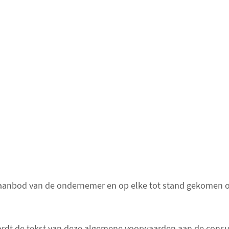
 aanbod van de ondernemer en op elke tot stand gekomen o
dt de tekst van deze algemene voorwaarden aan de consumen