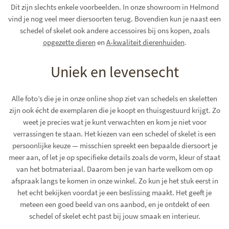
Dit zijn slechts enkele voorbeelden. In onze showroom in Helmond
vind je nog veel meer diersoorten terug. Bovendien kun je naast een
schedel of skelet ook andere accessoires bij ons kopen, zoals
opgezette dieren
en
A-kwaliteit dierenhuiden
.
Uniek en levensecht
Alle foto’s die je in onze online shop ziet van schedels en skeletten
zijn ook écht de exemplaren die je koopt en thuisgestuurd krijgt. Zo
weet je precies wat je kunt verwachten en kom je niet voor
verrassingen te staan. Het kiezen van een schedel of skelet is een
persoonlijke keuze — misschien spreekt een bepaalde diersoort je
meer aan, of let je op specifieke details zoals de vorm, kleur of staat
van het botmateriaal. Daarom ben je van harte welkom om op
afspraak langs te komen in onze winkel. Zo kun je het stuk eerst in
het echt bekijken voordat je een beslissing maakt. Het geeft je
meteen een goed beeld van ons aanbod, en je ontdekt of een
schedel of skelet echt past bij jouw smaak en interieur.