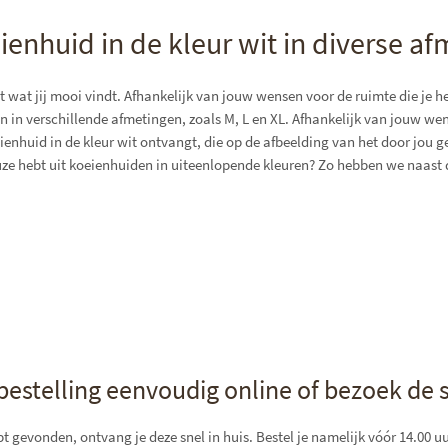
ienhuid in de kleur wit in diverse a
it wat jij mooi vindt. Afhankelijk van jouw wensen voor de ruimte die je he
en in verschillende afmetingen, zoals M, L en XL. Afhankelijk van jouw we
oeienhuid in de kleur wit ontvangt, die op de afbeelding van het door jou 
euze hebt uit koeienhuiden in uiteenlopende kleuren? Zo hebben we naast d
 bestelling eenvoudig online of bezoek d
t gevonden, ontvang je deze snel in huis. Bestel je namelijk vóór 14.00 