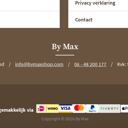
Privacy verklaring
Contact
By Max
nd
info@bymaxshop.com
06 - 48 200 177
Kvk:
gemakkelijk via
Copyright © 2026 By Max