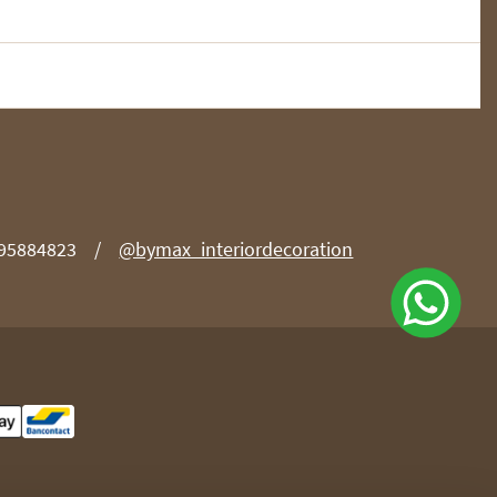
 95884823
@bymax_interiordecoration