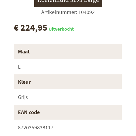
Koeienhuid 3193 Large
Artikelnummer: 104092
€ 224,95
Uitverkocht
Maat
L
Kleur
Grijs
EAN code
8720359838117