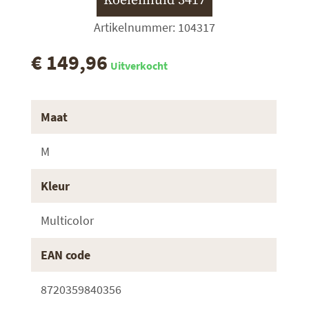
Koeienhuid 3417
Artikelnummer: 104317
€ 149,96
Uitverkocht
Maat
M
Kleur
Multicolor
EAN code
8720359840356