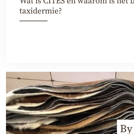
Wat is CITES en waarom is het b
taxidermie?
By