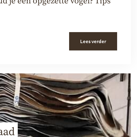
 je een opgezette vogel? Tips
Lees verder
aad