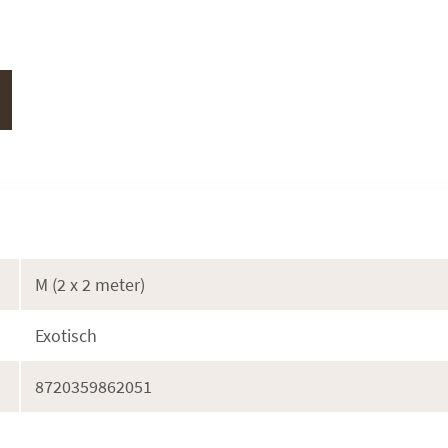
M (2 x 2 meter)
Exotisch
8720359862051