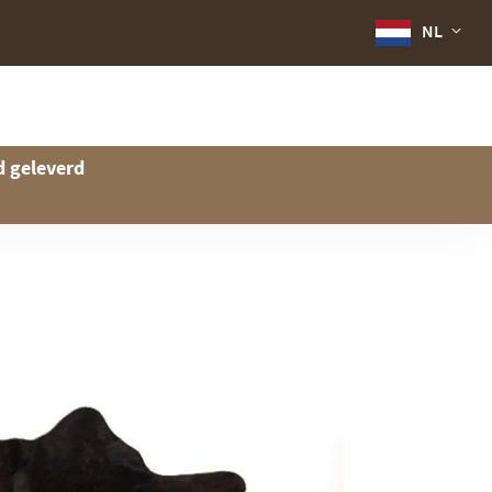
NL
d geleverd