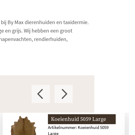
t bij By Max dierenhuiden en taxidermie.
ge en grijs. Wij hebben een groot
chapenvachten, rendierhuiden,
Koeienhuid 5059 Large
Artikelnummer: Koeienhuid 5059
Large