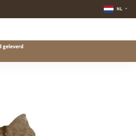
NL
d geleverd