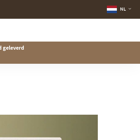
NL
d geleverd