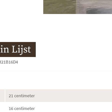
n Lijst
 H21B16D4
21 centimeter
16 centimeter