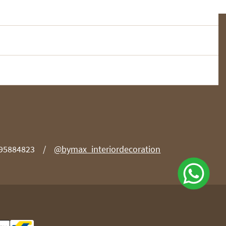
 95884823
@bymax_interiordecoration