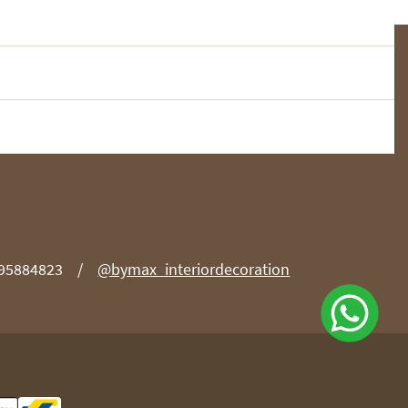
 95884823
@bymax_interiordecoration