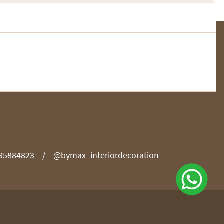
 95884823
@bymax_interiordecoration