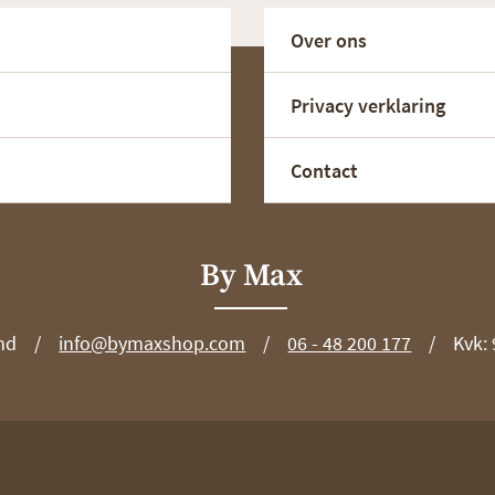
Over ons
Privacy verklaring
Contact
By Max
nd
info@bymaxshop.com
06 - 48 200 177
Kvk: