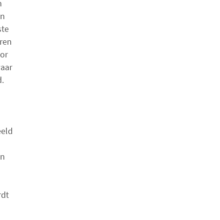
n
en
ste
ren
oor
waar
d.
eeld
en
rdt