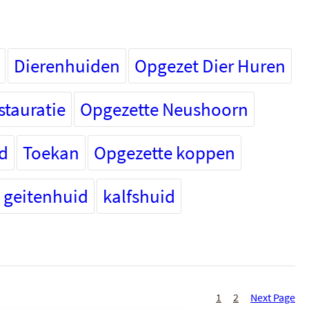
Dierenhuiden
Opgezet Dier Huren
tauratie
Opgezette Neushoorn
d
Toekan
Opgezette koppen
geitenhuid
kalfshuid
1
2
Next Page