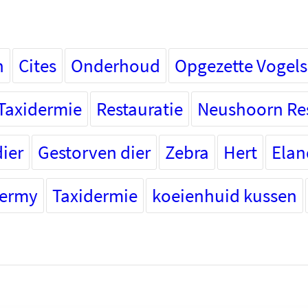
n
Cites
Onderhoud
Opgezette Vogels
Taxidermie
Restauratie
Neushoorn Res
ier
Gestorven dier
Zebra
Hert
Elan
dermy
Taxidermie
koeienhuid kussen