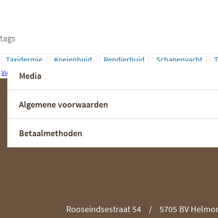
tags
Taxidermie
Koeienhuid
Rendierhuid
Schapenvacht
T
View All Tags
Media
Algemene voorwaarden
Betaalmethoden
Rooseindsestraat 54
5705 BV Helmo