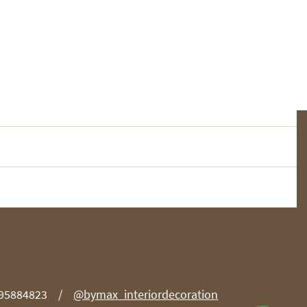
 95884823
@bymax_interiordecoration