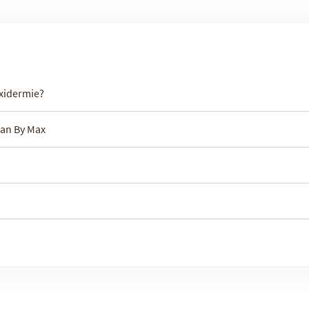
axidermie?
van By Max