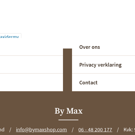
axidermy
Over ons
Privacy verklaring
Contact
By Max
nd
info@bymaxshop.com
06 - 48 200 177
Kvk: